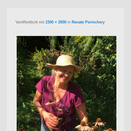
B
Navig
Veröffentlicht
mit
1500 × 2000
in
Renate Perinchery