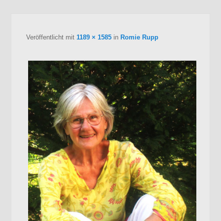
B
Navig
Veröffentlicht
mit
1189 × 1585
in
Romie Rupp