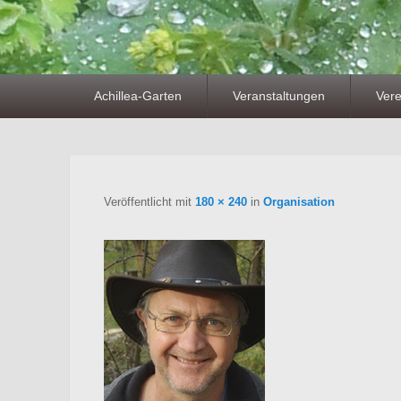
Primäres
Achillea-Garten
Veranstaltungen
Vere
Menü
Veröffentlicht
mit
180 × 240
in
Organisation