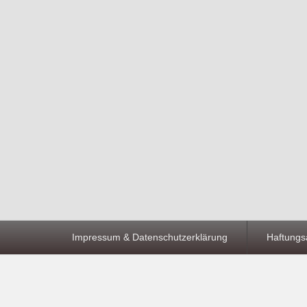
Seitenfuß-
Impressum & Datenschutzerklärung
Haftungs
Menü