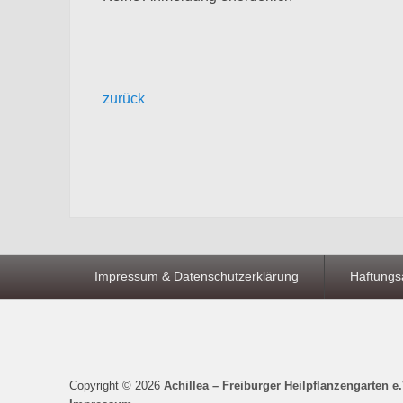
zurück
Seitenfuß-
Impressum & Datenschutzerklärung
Haftungs
Menü
Copyright © 2026
Achillea – Freiburger Heilpflanzengarten e.