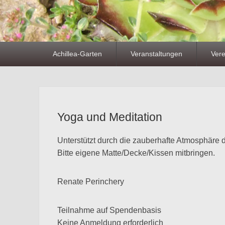
Primäres
Achillea-Garten
Veranstaltungen
Vere
Menü
Yoga und Meditation
Unterstützt durch die zauberhafte Atmosphäre d
Bitte eigene Matte/Decke/Kissen mitbringen.
Renate Perinchery
Teilnahme auf Spendenbasis
Keine Anmeldung erforderlich