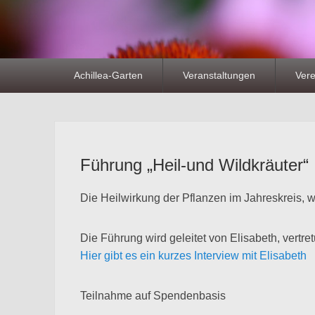
Primäres
Achillea-Garten
Veranstaltungen
Vere
Menü
Führung „Heil-und Wildkräuter“
Die Heilwirkung der Pflanzen im Jahreskreis, w
Die Führung wird geleitet von Elisabeth, vert
Hier gibt es ein kurzes Interview mit Elisabeth
Teilnahme auf Spendenbasis