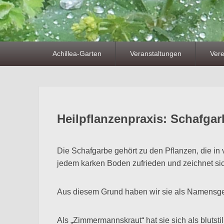
Primäres
Achillea-Garten
Veranstaltungen
Vere
Menü
Heilpflanzenpraxis: Schafgar
Die Schafgarbe gehört zu den Pflanzen, die in v
jedem karken Boden zufrieden und zeichnet si
Aus diesem Grund haben wir sie als Namensgebe
Als „Zimmermannskraut“ hat sie sich als blutsti